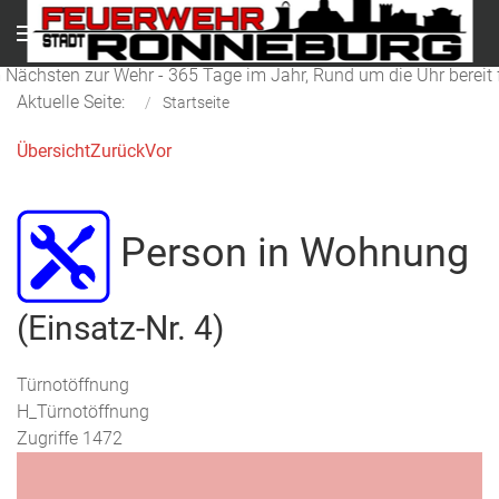
Menu
 Nächsten zur Wehr - 365 Tage im Jahr, Rund um die Uhr bereit f
Aktuelle Seite:
Startseite
Übersicht
Zurück
Vor
Person in Wohnung
(Einsatz-Nr. 4)
Türnotöffnung
H_Türnotöffnung
Zugriffe 1472