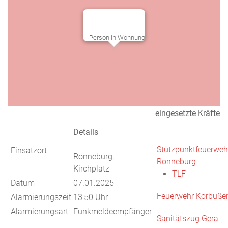
Person in Wohnung
eingesetzte Kräfte
Details
Stützpunktfeuerweh
Einsatzort
Ronneburg,
Ronneburg
Kirchplatz
TLF
Datum
07.01.2025
Feuerwehr Korbuße
Alarmierungszeit
13:50 Uhr
Alarmierungsart
Funkmeldeempfänger
Sanitätszug Gera