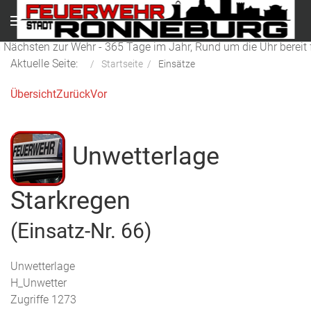
Menu
 Nächsten zur Wehr - 365 Tage im Jahr, Rund um die Uhr bereit f
Aktuelle Seite:
Startseite
Einsätze
Übersicht
Zurück
Vor
Unwetterlage
Starkregen
(Einsatz-Nr. 66)
Unwetterlage
H_Unwetter
Zugriffe 1273