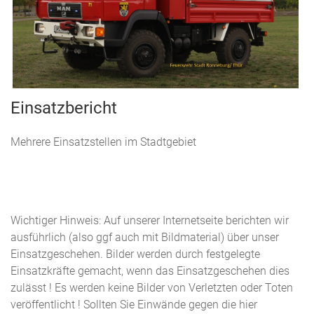
Einsatzbericht
Mehrere Einsatzstellen im Stadtgebiet
Wichtiger Hinweis: Auf unserer Internetseite berichten wir
ausführlich (also ggf auch mit Bildmaterial) über unser
Einsatzgeschehen. Bilder werden durch festgelegte
Einsatzkräfte gemacht, wenn das Einsatzgeschehen dies
zulässt ! Es werden keine Bilder von Verletzten oder Toten
veröffentlicht ! Sollten Sie Einwände gegen die hier