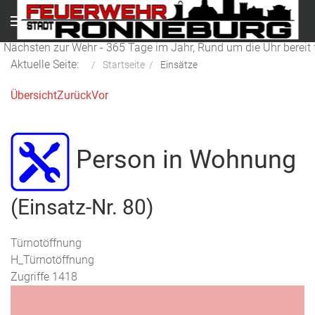
Menu
 Nächsten zur Wehr - 365 Tage im Jahr, Rund um die Uhr bereit f
Aktuelle Seite:
Startseite
Einsätze
Übersicht
Zurück
Vor
Person in Wohnung
(Einsatz-Nr. 80)
Türnotöffnung
H_Türnotöffnung
Zugriffe 1418