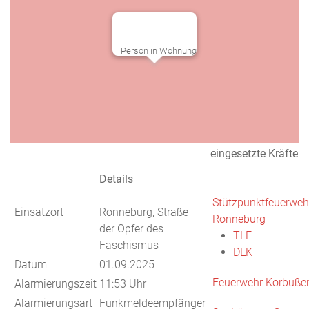
Person in Wohnung
eingesetzte Kräfte
Details
Stützpunktfeuerweh
Einsatzort
Ronneburg, Straße
Ronneburg
der Opfer des
TLF
Faschismus
DLK
Datum
01.09.2025
Feuerwehr Korbuße
Alarmierungszeit
11:53 Uhr
Alarmierungsart
Funkmeldeempfänger