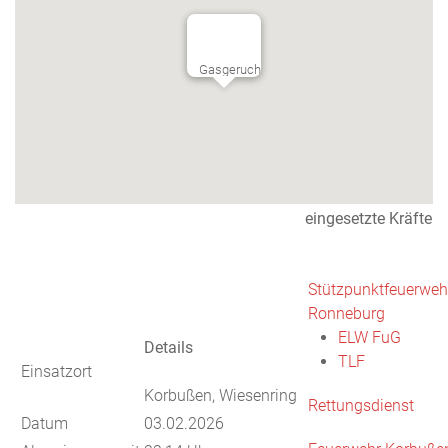
Gasgeruch
eingesetzte Kräfte
Stützpunktfeuerweh
Ronneburg
ELW FuG
Details
TLF
Einsatzort
Korbußen, Wiesenring
Rettungsdienst
Datum
03.02.2026