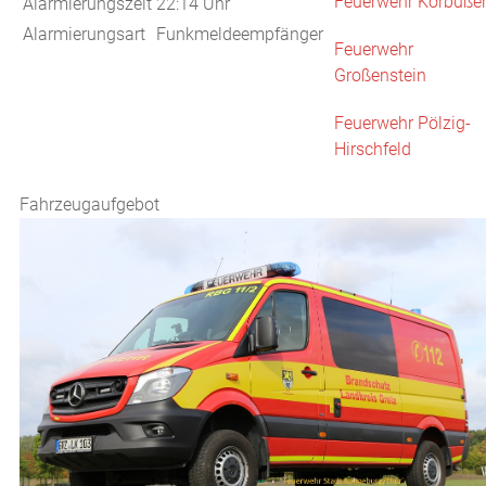
Feuerwehr Korbuße
Alarmierungszeit
22:14 Uhr
Alarmierungsart
Funkmeldeempfänger
Feuerwehr
Großenstein
Feuerwehr Pölzig-
Hirschfeld
Fahrzeugaufgebot