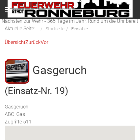
Menu
 Nächsten zur Wehr - 365 Tage im Jahr, Rund um die Uhr bereit f
Aktuelle Seite:
Startseite
Einsätze
Übersicht
Zurück
Vor
Gasgeruch
(Einsatz-Nr. 19)
Gasgeruch
ABC_Gas
Zugriffe 511